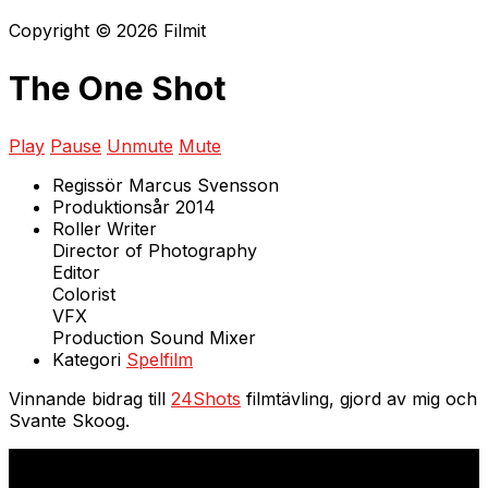
Copyright © 2026 Filmit
The One Shot
Play
Pause
Unmute
Mute
Regissör
Marcus Svensson
Produktionsår
2014
Roller
Writer
Director of Photography
Editor
Colorist
VFX
Production Sound Mixer
Kategori
Spelfilm
Vinnande bidrag till
24Shots
filmtävling, gjord av mig och
Svante Skoog.