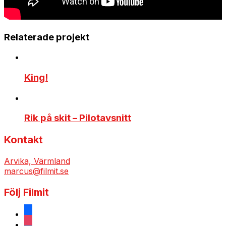
Relaterade projekt
King!
Rik på skit – Pilotavsnitt
Kontakt
Arvika, Värmland
marcus@filmit.se
Följ Filmit
facebook
instagram