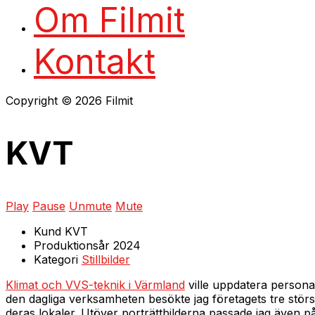
Om Filmit
Kontakt
Copyright © 2026 Filmit
KVT
Play
Pause
Unmute
Mute
Kund
KVT
Produktionsår
2024
Kategori
Stillbilder
Klimat och VVS-teknik i Värmland
ville uppdatera personal
den dagliga verksamheten besökte jag företagets tre störs
deras lokaler. Utöver porträttbilderna passade jag även på